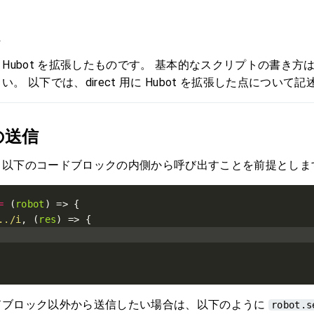
様
ub社の Hubot を拡張したものです。 基本的なスクリプトの書き方
。 以下では、direct 用に Hubot を拡張した点について
の送信
、以下のコードブロックの内側から呼び出すことを前提としま
=
 (
robot
../i
, (
res
ドブロック以外から送信したい場合は、以下のように
robot.s