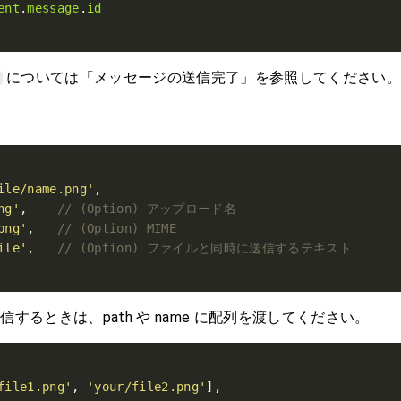
ent
.
message
.
id
については「メッセージの送信完了」を参照してください。
ile/name.png'
ng'
,    
png'
,   
ile'
,   
信するときは、path や name に配列を渡してください。
file1.png'
, 
'your/file2.png'