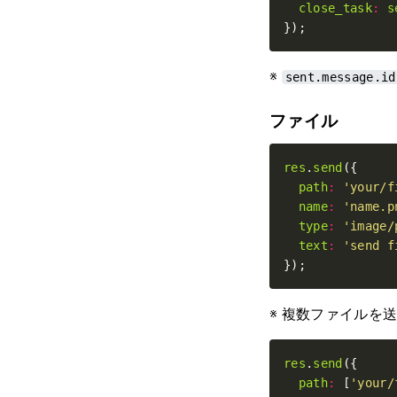
close_task
:
s
});
※
sent.message.id
ファイル
res
.
send
path
:
'your/f
name
:
'name.p
type
:
'image/
text
:
'send f
});
※ 複数ファイルを送
res
.
send
path
:
 [
'your/