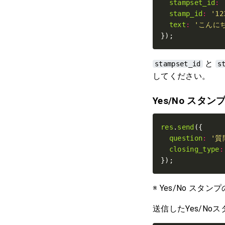
stampset_id
:
stamp_id
:
'12
text
:
'こんに
});
と
stampset_id
s
してください。
Yes/No スタン
res
.
send
question
:
'質
closing_type
:
});
※ Yes/No スタン
送信したYes/N