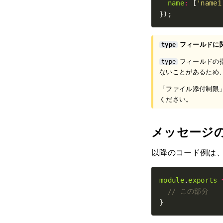
name
:
 [
'name1
});
フィールドに関
type
フィールドの指
type
ないことがあるため
「ファイル添付制限
ください。
メッセージ
以降のコード例は
module
.
exports
}