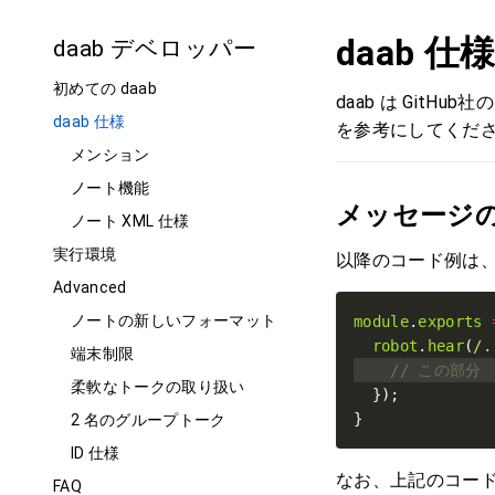
daab 仕
daab デベロッパー
初めての daab
daab は GitH
daab 仕様
を参考にしてください
メンション
ノート機能
メッセージ
ノート XML 仕様
実行環境
以降のコード例は
Advanced
ノートの新しいフォーマット
module
.
exports
robot
.
hear
(
/.
端末制限
柔軟なトークの取り扱い
}
2 名のグループトーク
ID 仕様
なお、上記のコー
FAQ