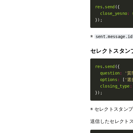
res
.
send
close_yesno
:
});
※
sent.message.id
セレクトスタン
res
.
send
question
:
'質
options
:
 [
'選
closing_type
:
});
※ セレクトスタン
送信したセレクト