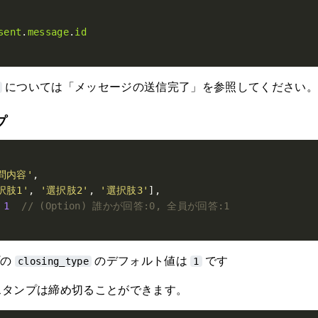
sent
.
message
.
id
については「メッセージの送信完了」を参照してください。
プ
問内容'
択肢1'
, 
'選択肢2'
, 
'選択肢3'
1
プの
のデフォルト値は
です
closing_type
1
スタンプは締め切ることができます。