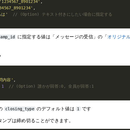
'1234567_8901234'
34567_8901234'
ちは'
に指定する値は「メッセージの受信」の「
オリジナ
tamp_id
プ
問内容'
1
プの
のデフォルト値は
です
closing_type
1
oスタンプは締め切ることができます。