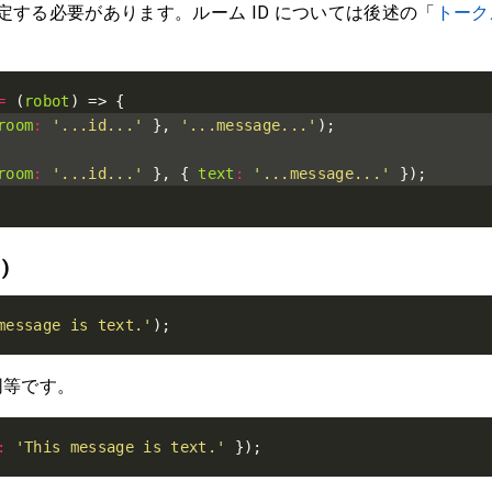
指定する必要があります。ルーム ID については後述の「
トーク
。
=
 (
robot
room
:
'...id...'
 }, 
'...message...'
room
:
'...id...'
 }, { 
text
:
'...message...'
t)
message is text.'
);
同等です。
:
'This message is text.'
 });