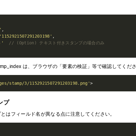
'
'1152921507291203198'
う'
 と stamp_index は、ブラウザの「要素の検証」等で確認してくだ
ges/stamp/3/1152921507291203198.png'
>
ンプ
プとはフィールド名が異なる点に注意してください。