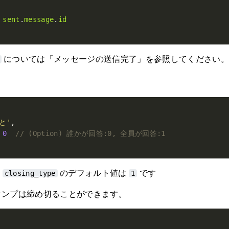
sent
.
message
.
id
については「メッセージの送信完了」を参照してください。
と'
0
の
のデフォルト値は
です
closing_type
1
タンプは締め切ることができます。