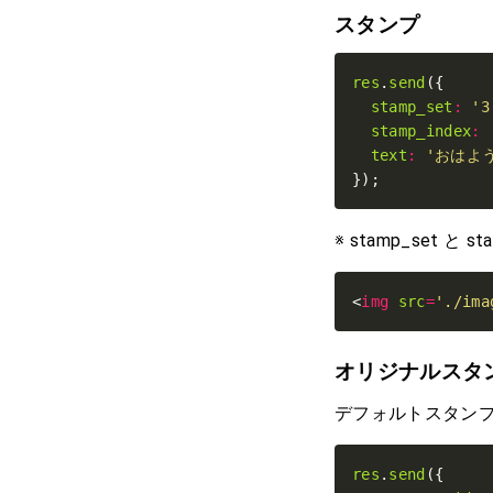
スタンプ
res
.
send
stamp_set
:
'3
stamp_index
:
text
:
'おはよ
});
※ stamp_set
<
img
src
=
'./ima
オリジナルスタ
デフォルトスタン
res
.
send