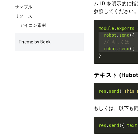
ム ID を明示的に
サンプル
参照してください
リソース
アイコン素材
module
.
exports
robot
.
send
({ 
Theme by
Book
robot
.
send
({ 
}
テキスト (Hubo
res
.
send
(
'This 
もしくは、以下も
res
.
send
({ 
text