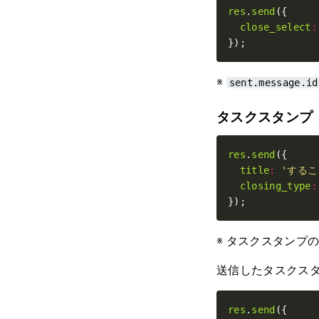
res
.
send
close_select
:
});
※
sent.message.id
タスクスタンプ
res
.
send
title
:
'するこ
closing_type
:
});
※ タスクスタンプ
送信したタスクス
res
.
send