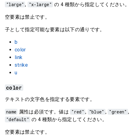
"large"
,
"x-large"
の 4 種類から指定してください。
空要素は禁止です。
子として指定可能な要素は以下の通りです。
b
color
link
strike
u
color
テキストの文字色を指定する要素です。
name
属性は必須です。値は
"red"
,
"blue"
,
"green"
,
"default"
の 4 種類から指定してください。
空要素は禁止です。