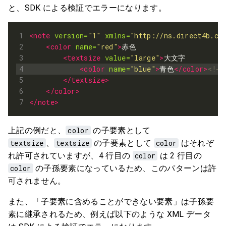
と、SDK による検証でエラーになります。
<note
version=
"1"
xmlns=
"http://ns.direct4b.co
<color
name=
"red"
>
<textsize
value=
"large"
>
<color
name=
"blue"
>
青色
</color>
<!-
</textsize>
</color>
</note>
上記の例だと、
color
の子要素として
textsize
、
textsize
の子要素として
color
はそれぞ
れ許可されていますが、4 行目の
color
は 2 行目の
color
の子孫要素になっているため、このパターンは許
可されません。
また、「子要素に含めることができない要素」は子孫要
素に継承されるため、例えば以下のような XML データ