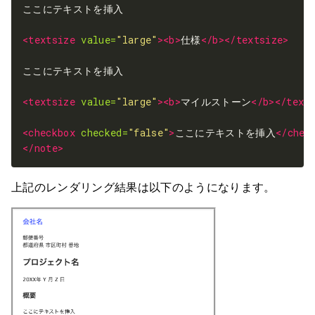
<textsize
value=
"large"
><b>
仕様
</b></textsize>
<textsize
value=
"large"
><b>
マイルストーン
</b></text
<checkbox
checked=
"false"
>
ここにテキストを挿入
</chec
</note>
上記のレンダリング結果は以下のようになります。