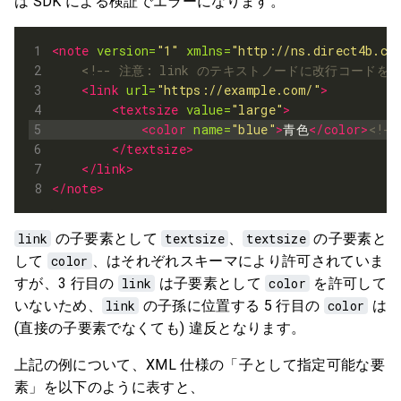
は SDK による検証でエラーになります。
<note
version=
"1"
xmlns=
"http://ns.direct4b.co
<!-- 注意: link のテキストノードに改行コー
<link
url=
"https://example.com/"
>
<textsize
value=
"large"
>
<color
name=
"blue"
>
青色
</color>
<!-
</textsize>
</link>
</note>
link
の子要素として
textsize
、
textsize
の子要素と
して
color
、はそれぞれスキーマにより許可されていま
すが、3 行目の
link
は子要素として
color
を許可して
いないため、
link
の子孫に位置する 5 行目の
color
は
(直接の子要素でなくても) 違反となります。
上記の例について、XML 仕様の「子として指定可能な要
素」を以下のように表すと、