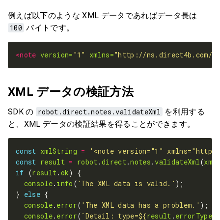
例えば以下のような XML データであればデータ長は
100
バイトです。
<note
version=
"1"
xmlns=
"http://ns.direct4b.com/n
XML データの検証方法
SDK の
robot.direct.notes.validateXml
を利用する
と、XML データの検証結果を得ることができます。
const
xmlString
=
'<note version="1" xmlns="http:
const
result
=
robot
.
direct
.
notes
.
validateXml
(
xml
if
 (
result
.
ok
console
.
info
(
'The XML data is valid.'
} 
else
console
.
error
(
'The XML data has a problem.'
console
.
error
(
`Detail: type=
${
result
.
errorType
}