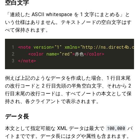
空白文字
「連続した ASCII whitespace を 1 文字にまとめる」と
いう仕様はありません。テキストノードの空白文字はす
べて保持されます。
<note
version=
"1"
xmlns=
"http://ns.direct4b.co
<color
name=
"red"
>
赤色
</color>
</note>
例えば上記のようなデータを作成した場合、1 行目末尾
の改行コードと 2 行目先頭の半角空白文字、それから 2
行目末尾の改行コードは、すべてノートの本文として保
持され、各クライアントで表示されます。
データ長
本文として指定可能な XML データは最大で
100,000
バ
イトまでです。データ長にはタグや属性も含まれます。