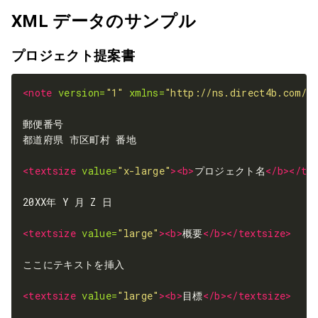
XML データのサンプル
プロジェクト提案書
<note
version=
"1"
xmlns=
"http://ns.direct4b.com/n
<textsize
value=
"x-large"
><b>
プロジェクト名
</b></te
<textsize
value=
"large"
><b>
概要
</b></textsize>
<textsize
value=
"large"
><b>
目標
</b></textsize>