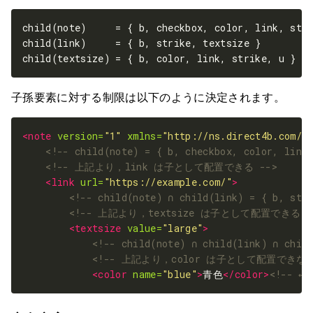
子孫要素に対する制限は以下のように決定されます。
<note
version=
"1"
xmlns=
"http://ns.direct4b.com/n
<!-- child(note) = { b, checkbox, color, link
<!-- 上記より，link は子として配置できる -->
<link
url=
"https://example.com/"
>
<!-- child(note) ∩ child(link) = { b, str
<!-- 上記より，textsize は子として配置できる -
<textsize
value=
"large"
>
<!-- child(note) ∩ child(link) ∩ chil
<!-- 上記より，color は子として配置できない
<color
name=
"blue"
>
青色
</color>
<!-- ←